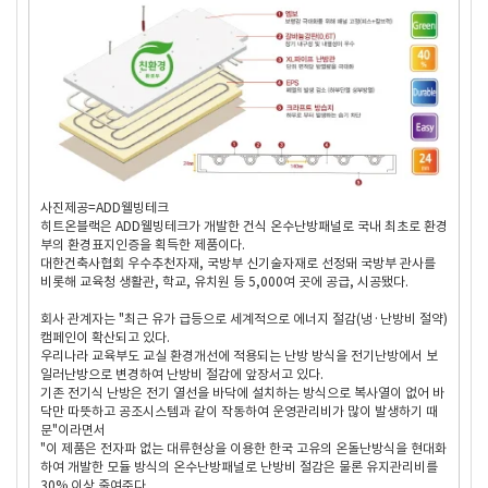
사진제공=ADD웰빙테크
히트온블랙은 ADD웰빙테크가 개발한 건식 온수난방패널로 국내 최초로 환경
부의 환경표지인증을 획득한 제품이다.
대한건축사협회 우수추천자재, 국방부 신기술자재로 선정돼 국방부 관사를
비롯해 교육청 생활관, 학교, 유치원 등 5,000여 곳에 공급, 시공됐다.
회사 관계자는 "최근 유가 급등으로 세계적으로 에너지 절감(냉·난방비 절약)
캠페인이 확산되고 있다.
우리나라 교육부도 교실 환경개선에 적용되는 난방 방식을 전기난방에서 보
일러난방으로 변경하여 난방비 절감에 앞장서고 있다.
기존 전기식 난방은 전기 열선을 바닥에 설치하는 방식으로 복사열이 없어 바
닥만 따뜻하고 공조시스템과 같이 작동하여 운영관리비가 많이 발생하기 때
문"이라면서
"이 제품은 전자파 없는 대류현상을 이용한 한국 고유의 온돌난방식을 현대화
하여 개발한 모듈 방식의 온수난방패널로 난방비 절감은 물론 유지관리비를
30% 이상 줄여준다.