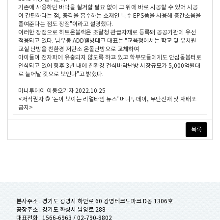
기존에 사용하던 바닥을 철거할 필요 없이 그 위에 바로 시공할 수 있어 시공
이 간편하다는 점, 충격을 흡수하는 소재인 특수 EPS폼을 사용해 층간소음을
줄여준다는 점도 장점"이라고 설명했다.
이러한 장점으로 히트온블랙은 조달청 관급자재로 등록돼 공공기관에 우선
적용되고 있다. 남우동 ADD웰빙테크 대표는 "교육청에서는 학교 및 유치원
교실 난방을 친환경 저탄소 온돌난방으로 교체하여
아이들이 전자파에 유출되지 않도록 하고 있고 학부모들에게도 안심돌봄터로
인식되고 있어 향후 3년 내에 친환경 건식바닥난방 시장규모가 5,000억원대
로 늘어날 것으로 보인다"고 밝혔다.
머니투데이 이동오기자 2022.10.25
<저작권자 © ‘돈이 보이는 리얼타임 뉴스’ 머니투데이, 무단전재 및 재배포
금지>
목록
본사주소 : 경기도 광명시 하안로 60 광명테크노파크 D동 1306호
공장주소 : 경기도 화성시 남양로 288
대표전화 :
1566-6963 / 02-790-8802