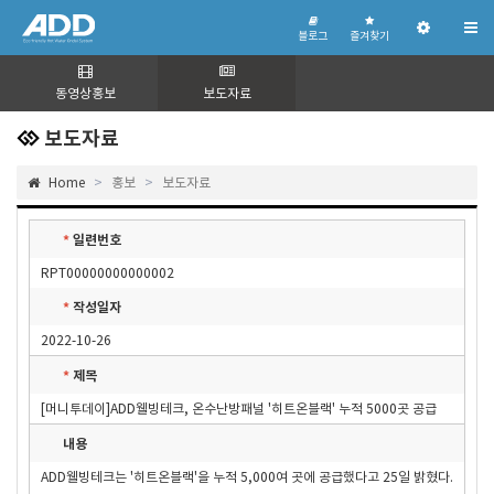
블
즐
관
로
겨
블로그
즐겨찾기
리
그
찾
기
자
페
이
동영상홍보
보도자료
지
보도자료
Home
홍보
보도자료
일련번호
*
RPT00000000000002
작성일자
*
2022-10-26
제목
*
[머니투데이]ADD웰빙테크, 온수난방패널 '히트온블랙' 누적 5000곳 공급
내용
ADD웰빙테크는 '히트온블랙'을 누적 5,000여 곳에 공급했다고 25일 밝혔다.