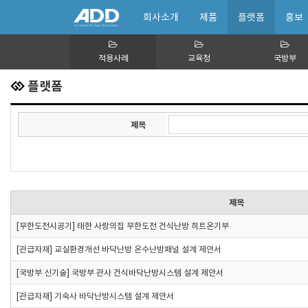
회사소개
제품
플랫폼
홍보
적용사례
교육청
국방부
플랫폼
제목
제목
[무한도전시공기] 태한 사랑의집 무한도전 건식난방 히트온기부
[관급자재] 교실환경개선 바닥난방 온수난방패널 설계 제안서
[국방부 신기술] 국방부 관사 건식바닥난방시스템 설계 제안서
[관급자재] 기숙사 바닥난방시스템 설계 제안서