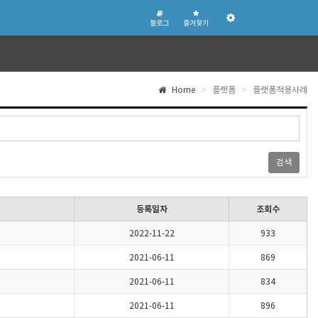
블
즐
관
로
겨
블로그
즐겨찾기
리
그
찾
기
자
페
이
지
Home
플랫폼
플랫폼적용사례
검색
등록일자
조회수
2022-11-22
933
2021-06-11
869
2021-06-11
834
2021-06-11
896