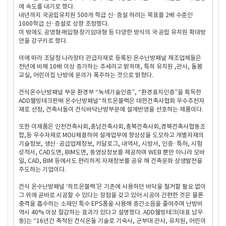
에 속도를 내기로 했다.
내년까지 국공립유치원 500개 학급 신·증설 하려는 목표를 2배 수준인
1000학급 신·증설로 상향 조정했다.
이 밖에도 공영형‧매입형‧장기임대형 등 다양한 방식의 국‧공립 유치원 확대방
안을 강구키로 했다.
이에 따라 조달청 나라장터 관급자재로 등록된 온수난방패널 제조업체들은
전년에 비해 10배 이상 증가하는 추세라고 밝히며, 특히 유치원 ,관사, 돌봄
교실, 어린이집 난방에 문의가 폭주하는 것으로 밝혔다.
건식온수난방패널 부문 환경부 “녹색기술인증”, “환경표지인증”을 획득한
ADD웰빙테크판매 온수난방패널“히트온블랙은 대한건축사협회 우수추천자
재로 선정, 건축사들이 건식바닥난방부문에 설계반영을 선호하는 제품이다.
또한 이제품은 인천건축사회,충남건축사회,충북건축사회,경북건축사협동조
합,등 우수자재로 MOU체결하여 설계업무에 향상성을 도모하고 개별자재의
기술정보, 생산·공급업체정보, 카달로그, 내역서, 시방서, 인증·특허, 시험
성적서, CAD도면, BIM도면, 동영상정보를 제공하며 WEB 뿐만 아니라 모바
일, CAD, BIM 등에서도 편리하게 자재정보를 공유 해 건축문화 상생발전을
주도하는 기업이다.
건식 온수난방패널 ‘히트온블랙’은 기존에 사용하던 바닥을 철거할 필요 없이
그 위에 곧바로 시공할 수 있다는 장점을 갖고 있어 시공이 간편한 것은 물론
충격을 흡수하는 소재인 특수 EPS폼을 사용해 층간소음을 줄여주며 난방비
역시 40% 이상 절감하는 효과가 있다고 설명했다. ADD웰빙테크(대표 남우
동)는 “16년간 축적된 건식온돌 기술로 기숙사, 군부대 관사, 유치원, 어린이