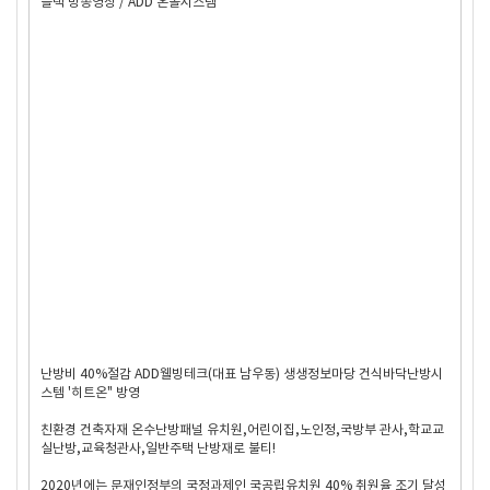
블랙 방송영상 / ADD 온돌시스템
난방비 40%절감 ADD웰빙테크(대표 남우동) 생생정보마당 건식바닥난방시
스템 '히트온" 방영
친환경 건축자재 온수난방패널 유치원,어린이집,노인정,국방부 관사,학교교
실난방,교육청관사,일반주택 난방재로 불티!
2020년에는 문재인정부의 국정과제인 국공립유치원 40% 취원율 조기 달성