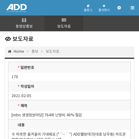
블
즐
관
로
겨
블로그
즐겨찾기
리
그
찾
기
자
페
이
동영상홍보
보도자료
지
보도자료
Home
홍보
보도자료
일련번호
*
170
작성일자
*
2021-02-05
제목
*
[mbn 생생정보마당] 764회 난방비 40% 절감
내용
※ 따뜻한 올겨울이 기대돼요 (*´︶｀*) ADD웰빙테크(대표 남우동) 히트온